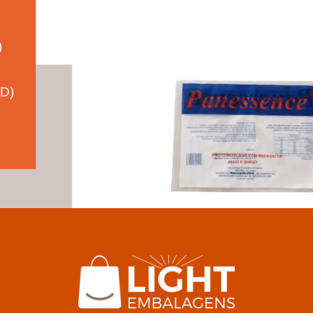
)
BD)